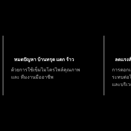
หมดปัญหา บ้านทรุด แตก ร้าว
ลดแรงสั
ด้วยการใช้เข็มไมโครไพล์คุณภาพ
การตอกเส
และ ทีมงานมืออาชีพ
ระทบต่อโ
และบริเวณ