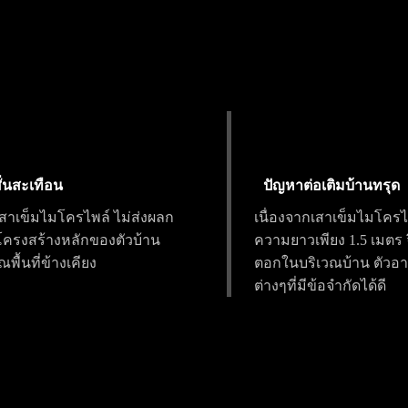
่นสะเทือน
ปัญหาต่อเติมบ้านทรุด
าเข็มไมโครไพล์ ไม่ส่งผลก
เนื่องจากเสาเข็มไมโครไ
ครงสร้างหลักของตัวบ้าน
ความยาวเพียง 1.5 เมตร
พื้นที่ข้างเคียง
ตอกในบริเวณบ้าน ตัวอาค
ต่างๆที่มีข้อจำกัดได้ดี